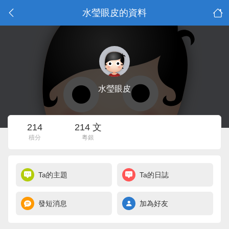
水瑩眼皮的資料
水瑩眼皮
214
214 文
積分
粵銀
Ta的主題
Ta的日誌
發短消息
加為好友