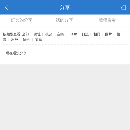
分享
好友的分享
我的分享
隨便看看
按類型查看:
全部
|
網址
|
視頻
|
音樂
|
Flash
|
日誌
|
相冊
|
圖片
|
投
票
|
用戶
|
帖子
|
文章
現在還沒分享