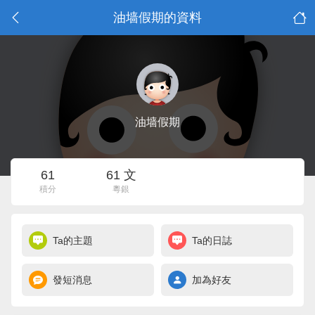
油墙假期的資料
油墙假期
61
61 文
積分
粵銀
Ta的主題
Ta的日誌
發短消息
加為好友