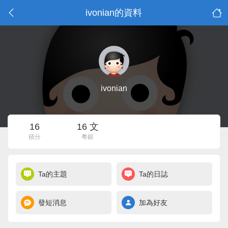
ivonian的資料
ivonian
16
16 文
積分
粵銀
Ta的主題
Ta的日誌
發短消息
加為好友