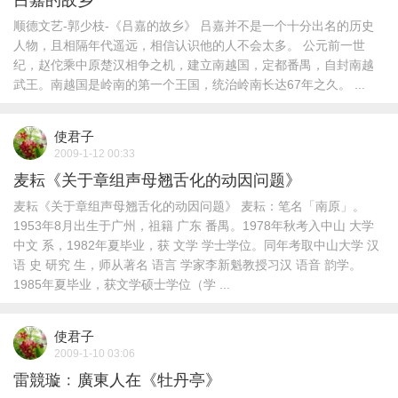
吕嘉的故乡
顺德文艺-郭少枝-《吕嘉的故乡》 吕嘉并不是一个十分出名的历史
人物，且相隔年代遥远，相信认识他的人不会太多。 公元前一世
纪，赵佗乘中原楚汉相争之机，建立南越国，定都番禺，自封南越
武王。南越国是岭南的第一个王国，统治岭南长达67年之久。 ...
使君子
2009-1-12 00:33
麦耘《关于章组声母翘舌化的动因问题》
麦耘《关于章组声母翘舌化的动因问题》 麦耘：笔名「南原」。
1953年8月出生于广州，祖籍 广东 番禺。1978年秋考入中山 大学
中文 系，1982年夏毕业，获 文学 学士学位。同年考取中山大学 汉
语 史 研究 生，师从著名 语言 学家李新魁教授习汉 语音 韵学。
1985年夏毕业，获文学硕士学位（学 ...
使君子
2009-1-10 03:06
雷競璇﹕廣東人在《牡丹亭》