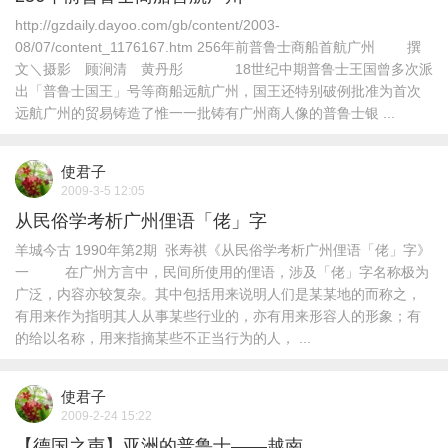
http://gzdaily.dayoo.com/gb/content/2003-
08/07/content_1176167.htm 256年前普鲁士商船首航广州 撰
文＼摄影 顾涧清 黄丹彤 18世纪中期普鲁士王国曾多次派
出「普鲁士国王」号等商船远航广州，国王还特别破例批准为首次
远航广州的贸易铸造了惟一一批铸有广州商人像的普鲁士银 ...
使君子
2009-3-5 12:05
从民俗学考析广州俚语「佬」字
羊城今古 1990年第2期 张寿祺《从民俗学考析广州俚语「佬」字》
一 在广州方言中，民间所使用的俚语，涉及「佬」字名称极为
广泛，内容亦较复杂。其中包括用来说明人们是某某地的而称之，
有用来作为指明其人从事某些行业的，亦有用来形容人的形象；有
的给以名称，用来指摘某些不正当行为的人， ...
使君子
2009-2-24 15:22
【德国之声】亚洲的普鲁士——越南