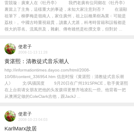
雷競璇﹕廣東人在《牡丹亭》 我們老廣有位同鄉在《牡丹亭》
裏當上了主角，這樣重大的事迹，未知大家注意到否？ 在湯顯
祖筆下，柳夢梅是嶺南人，家住廣州，祖上以種果樹為業﹙可能是
荔枝﹚。中國古時重視籍貫，讀書人尤甚，科考時冒籍和誤報都是
很大的罪名。流風所及，雜劇、傳奇雖然是杜撰文章，但對於 ...
使君子
2008-11-13 11:28
黄湛熙：清教徒式音乐潮人
http://informationtimes.dayoo.com/html/2008-
10/08/content_336954.htm 信息时报《黄湛熙：清教徒式音乐潮
人》 文/风骚国度 9月20日在广州191SPACE，歌手黄湛熙
在上台前请女朋友把他的头发拨得更整齐地凌乱一些。他背着一把
从澳洲定做的ColeClark吉他，跟JackJ ...
使君子
2008-10-23 04:03
KarlMarx故居