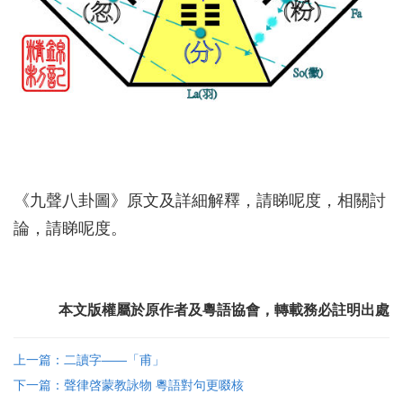
《九聲八卦圖》原文及詳細解釋，請睇
呢度
，相關討
論，請睇
呢度
。
本文版權屬於原作者及粵語協會，轉載務必註明出處
上一篇：二讀字——「甫」
下一篇：聲律啓蒙教詠物 粵語對句更啜核