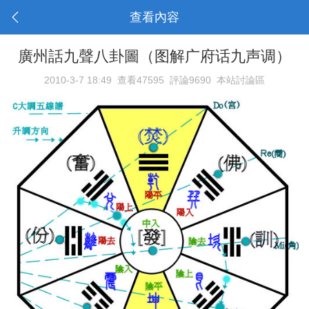
查看內容
廣州話九聲八卦圖（图解广府话九声调）
2010-3-7 18:49
查看47595
評論9690
本站討論區