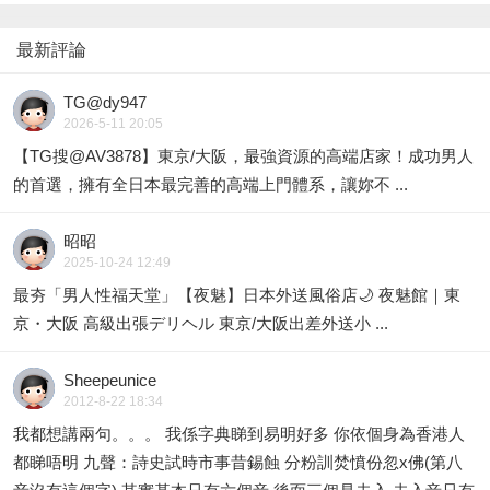
最新評論
TG@dy947
2026-5-11 20:05
【TG搜@AV3878】東京/大阪，最強資源的高端店家！成功男人
的首選，擁有全日本最完善的高端上門體系，讓妳不 ...
昭昭
2025-10-24 12:49
最夯「男人性福天堂」【夜魅】日本外送風俗店🌙 夜魅館｜東
京・大阪 高級出張デリヘル 東京/大阪出差外送小 ...
Sheepeunice
2012-8-22 18:34
我都想講兩句。。。 我係字典睇到易明好多 你依個身為香港人
都睇唔明 九聲：詩史試時市事昔錫蝕 分粉訓焚憤份忽x佛(第八