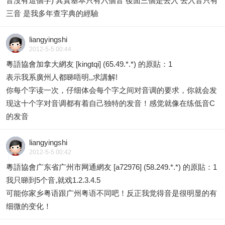
音沒有這個字) 其實基本只有六個音 後面三個是去入 去入音只有
三音 是我多年查字典的經驗
liangyingshi
2012-5-5 00:44
粵語協會加拿大網友 [kingtqi] (65.49.*.*) 的原貼：
1
表示我系廣州人都睇唔明,,求講解!
你每个字读一次，仔细体会每个字之间对音调的要求，你就会发
现这十个字对音调都有着自己独特的发音！感觉就像在练低音C
的发音
liangyingshi
2012-5-5 00:42
粵語協會广东省广州市网通網友 [a72976] (58.249.*.*) 的原貼：
1
我只睇到5个音,就戏1.2.3.4.5
可能你家乡粤语跟广州粤语不同吧！反正我觉得音是很明显的有
细微的变化！