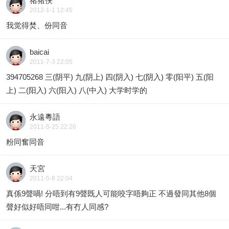
猪猪侠
2012-1-1 12:45
我觉得焚、份同音
baicai
2011-7-3 22:05
394705268 三(阴平) 九(阴上) 四(阴入) 七(阴入) 零(阳平) 五(阳
上) 二(阳入) 六(阳入) 八(中入) 大学时学的
永遠粵語
2011-5-25 22:26
粉同奮同音
天宮
2011-5-8 22:04
真係9聲喎! 分唔到有9聲既人可能咬字唔夠正 不過發同其他8個
聲好似好唔同咁...有冇人同感?