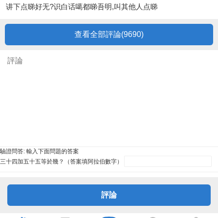
讲下点睇好无?识白话噶都睇吾明,叫其他人点睇
查看全部評論(
9690
)
驗證問答:
輸入下面問題的答案
三十四加五十五等於幾？（答案填阿拉伯數字）
評論