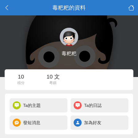
毒粑粑的資料
毒粑粑
10
10 文
積分
粵銀
Ta的主題
Ta的日誌
發短消息
加為好友