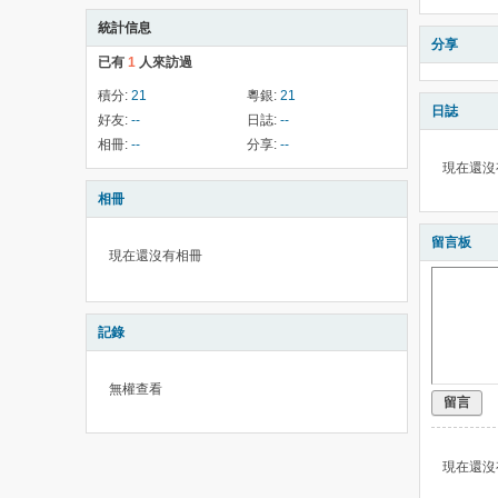
統計信息
分享
已有
1
人來訪過
積分:
21
粵銀:
21
日誌
好友:
--
日誌:
--
相冊:
--
分享:
--
現在還沒
相冊
留言板
現在還沒有相冊
記錄
無權查看
留言
現在還沒