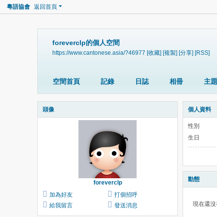
粵語協會
返回首頁
foreverclp的個人空間
https://www.cantonese.asia/?46977
[收藏]
[複製]
[分享]
[RSS]
空間首頁
記錄
日誌
相冊
主
頭像
個人資料
性別
生日
動態
foreverclp
加為好友
打個招呼
現在還沒
給我留言
發送消息