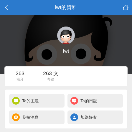
lwt的資料
lwt
263
263 文
積分
粵銀
Ta的主題
Ta的日誌
發短消息
加為好友