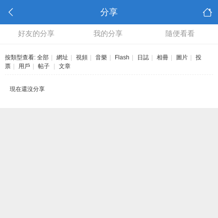
分享
好友的分享
我的分享
隨便看看
按類型查看:
全部
|
網址
|
視頻
|
音樂
|
Flash
|
日誌
|
相冊
|
圖片
|
投
票
|
用戶
|
帖子
|
文章
現在還沒分享