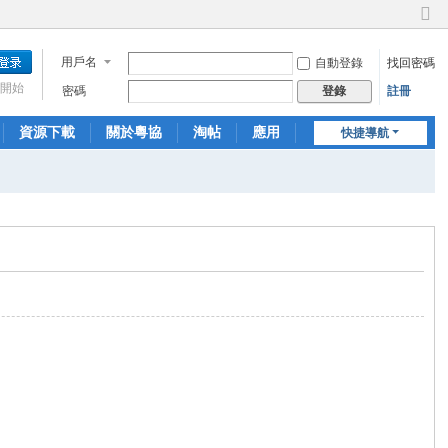
切
換
用戶名
自動登錄
找回密碼
到
窄
開始
密碼
註冊
登錄
版
資源下載
關於粵協
淘帖
應用
快捷導航
日誌
相冊