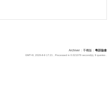
Archiver
|
手機版
|
粵語協會
GMT+8, 2026-8-9 17:21
, Processed in 0.021076 second(s), 9 queries .