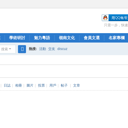
只需一步，快速
院
學術研討
魅力粵語
嶺南文化
會員文選
名家專欄
熱搜:
活動
交友
discuz
搜索
搜
索
|
日誌
|
相冊
|
圖片
|
投票
|
用戶
|
帖子
|
文章