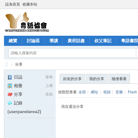
設為首頁
收藏本站
總覽
討論區
導讀
廣府話趣
叔父筆記
粵語書
分享
記錄
›
分享
粵
日誌
發佈
好友的分享
我的分享
隨便看看
語
相冊
上傳
協
按類型查看:
全部
|
網址
|
視頻
|
音樂
|
Flash
分享
添加
會
記錄
現在還沒分享
{userpanelarea2}