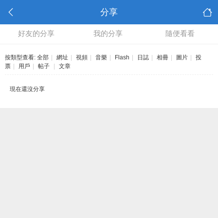
分享
好友的分享
我的分享
隨便看看
按類型查看:
全部
|
網址
|
視頻
|
音樂
|
Flash
|
日誌
|
相冊
|
圖片
|
投
票
|
用戶
|
帖子
|
文章
現在還沒分享