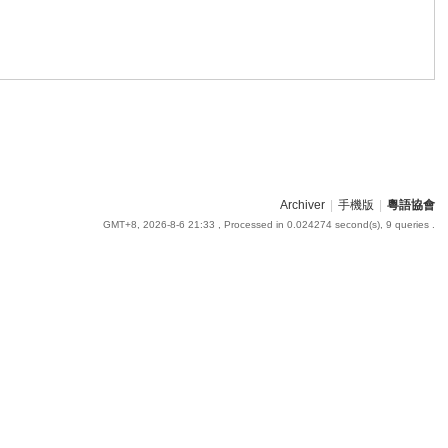
Archiver
|
手機版
|
粵語協會
GMT+8, 2026-8-6 21:33
, Processed in 0.024274 second(s), 9 queries .