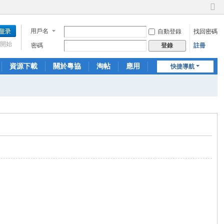
切
換
用戶名
自動登錄
找回密碼
到
窄
開始
密碼
註冊
登錄
版
資源下載
關於粵協
淘帖
應用
快捷導航
日誌
相冊