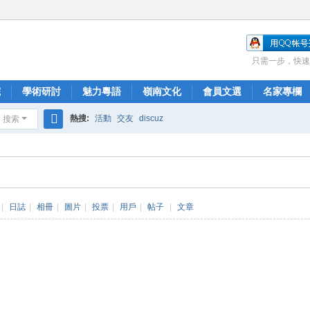
只需一步，快速
院
學術研討
魅力粵語
嶺南文化
會員文選
名家專欄
熱搜:
活動
交友
discuz
搜索
搜
索
|
日誌
|
相冊
|
圖片
|
投票
|
用戶
|
帖子
|
文章