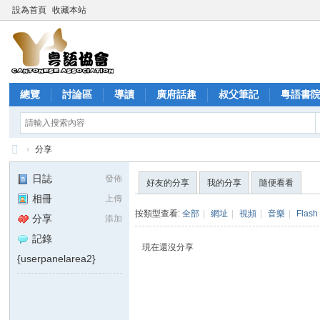
設為首頁
收藏本站
總覽
討論區
導讀
廣府話趣
叔父筆記
粵語書
分享
記錄
›
分享
粵
日誌
發佈
好友的分享
我的分享
隨便看看
語
相冊
上傳
協
按類型查看:
全部
|
網址
|
視頻
|
音樂
|
Flash
分享
添加
會
記錄
現在還沒分享
{userpanelarea2}