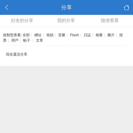
分享
好友的分享
我的分享
隨便看看
按類型查看:
全部
|
網址
|
視頻
|
音樂
|
Flash
|
日誌
|
相冊
|
圖片
|
投
票
|
用戶
|
帖子
|
文章
現在還沒分享