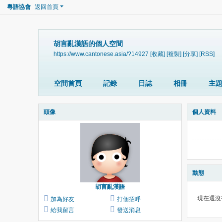
粵語協會
返回首頁
胡言亂漢語的個人空間
https://www.cantonese.asia/?14927
[收藏]
[複製]
[分享]
[RSS]
空間首頁
記錄
日誌
相冊
主
頭像
個人資料
動態
胡言亂漢語
現在還沒
加為好友
打個招呼
給我留言
發送消息