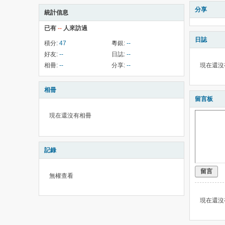
分享
統計信息
已有
--
人來訪過
日誌
積分:
47
粵銀:
--
好友:
--
日誌:
--
相冊:
--
分享:
--
現在還沒
相冊
留言板
現在還沒有相冊
記錄
留言
無權查看
現在還沒