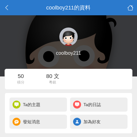
coolboy211的資料
coolboy211
50
80 文
積分
粵銀
Ta的主題
Ta的日誌
發短消息
加為好友