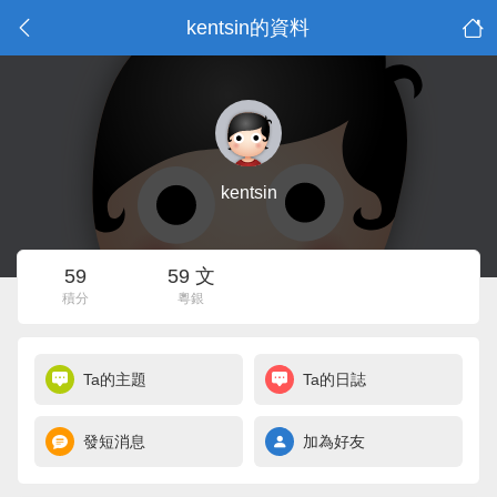
kentsin的資料
kentsin
59
59 文
積分
粵銀
Ta的主題
Ta的日誌
發短消息
加為好友